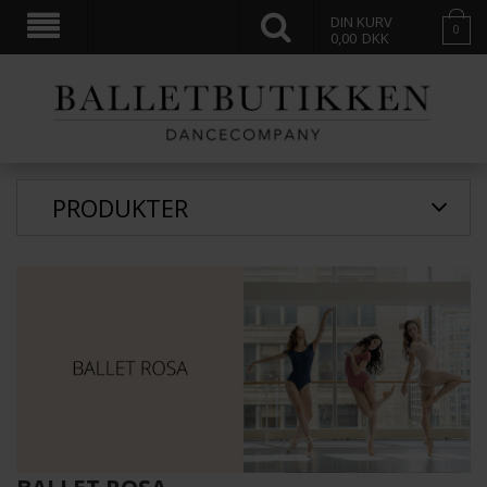
DIN KURV
0
0,00
DKK
PRODUKTER