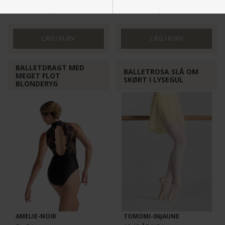
499,00
DKK
499,00
DKK
Nødvendige
Markedsføring
BALLETDRAGT MED
BALLETROSA SLÅ OM
MEGET FLOT
SKØRT I LYSEGUL
BLONDERYG
Funktionelle
Statistiske
AMELIE-NOIR
TOMOMI-06JAUNE