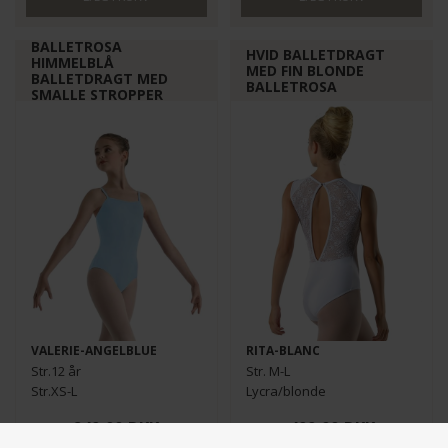
BALLETROSA
HVID BALLETDRAGT
HIMMELBLÅ
MED FIN BLONDE
BALLETDRAGT MED
BALLETROSA
SMALLE STROPPER
VALERIE-ANGELBLUE
RITA-BLANC
Str.12 år
Str. M-L
Str.XS-L
Lycra/blonde
80% Polyamid/20% Elastan
249,00
DKK
499,00
DKK