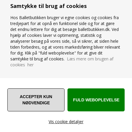
Samtykke til brug af cookies
Hos Balletbutikken bruger vi egne cookies og cookies fra
tredjepart for at opnå en funktionel side og for at gøre
OLIVENGRØN
det endnu lettere for dig at besøge balletbutikken.dk. Ved
SORT BALLETDRAGT
BALLETDRAGT MED
MED FIN BLONDE
hjælp af cookies laver vi optimering, statistik og
BLONDE OG ÅBEN RYG
analyserer besøg på vores side, så vi sikrer, at siden hele
tiden forbedres, og at vores markedsføring bliver relevant
for dig. Klik på "fuld weboplevelse" for at give dit
samtykke til brug af cookies.
Læs mere om brugen af
cookies her
RITA-OLIVE
RITA-BLACK
Str.XS-L
Str. XS-M
Vis cookie detaljer
80% Polyamid/20% Elastan
Lycra/blonde