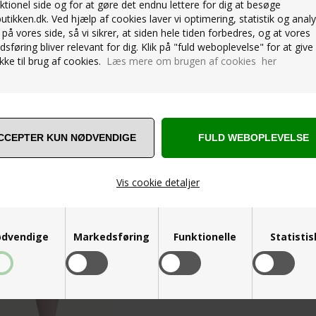
ktionel side og for at gøre det endnu lettere for dig at besøge
Str.6-12 år
butikken.dk. Ved hjælp af cookies laver vi optimering, statistik og anal
på vores side, så vi sikrer, at siden hele tiden forbedres, og at vores
sføring bliver relevant for dig. Klik på "fuld weboplevelse" for at give 
329,00
DKK
209,00
DKK
ke til brug af cookies.
Læs mere om brugen af cookies her
ORTE BOMULDS STRIK
IL PIGER
Vis cookie detaljer
dvendige
Markedsføring
Funktionelle
Statisti