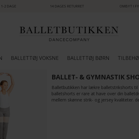
 1-2 DAGE
14 DAGES RETURRET
OMBYT I FY
N
BALLETTØJ VOKSNE
BALLETTØJ BØRN
TILBEH
BALLET- & GYMNASTIK SH
Balletbutikken har lækre balletstrikshorts ti
balletshorts er rare at have over din ballet
mellem skønne strik- og jersey kvaliteter. de