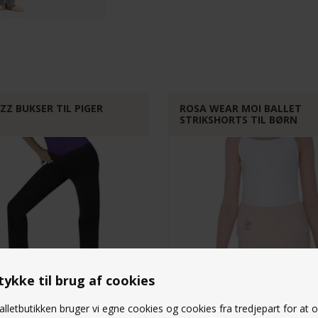
ZZ BUKSER TIL PIGER
ROSA WEAR MOI BALLET
STRIKSHORTS TIL BØRN
ykke til brug af cookies
lletbutikken bruger vi egne cookies og cookies fra tredjepart for at 
SONATE-CHILD-SALMON