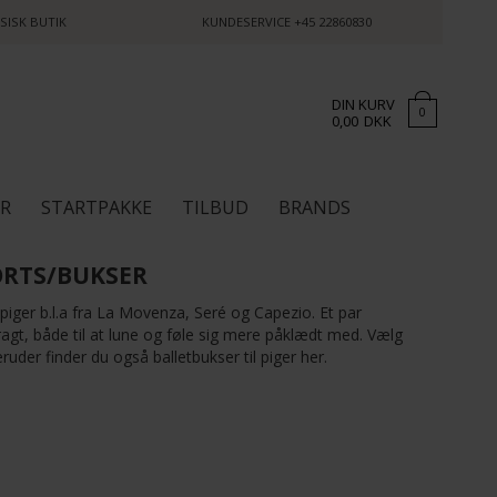
SISK BUTIK
KUNDESERVICE
+45 22860830
DIN KURV
0
0,00
DKK
ØR
STARTPAKKE
TILBUD
BRANDS
ORTS/BUKSER
l piger b.l.a fra La Movenza, Seré og Capezio. Et par
dragt, både til at lune og føle sig mere påklædt med. Vælg
ruder finder du også balletbukser til piger her.