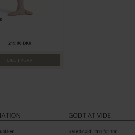
K
219,00
DKK
MATION
GODT AT VIDE
utikken
Balletknold - trin for trin