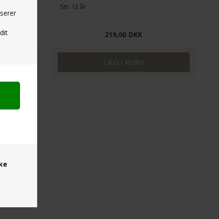
Str. 12 år
yserer
dit
219,00
DKK
ske