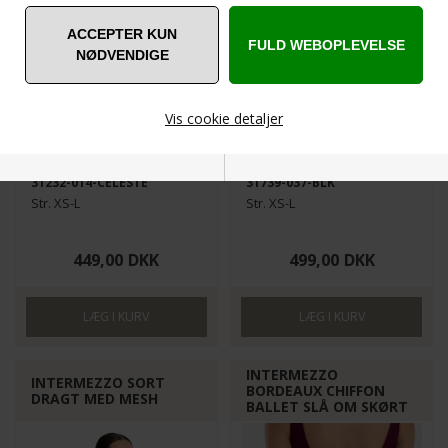
Vis cookie detaljer
31232-014-CELESTE
31739-037-BLK
Nødvendige
Markedsføring
Str. XS-L
Str. XS-L
449,00
DKK
499,00
DKK
Funktionelle
Statistiske
INTERMEZZO
INTERMEZZO SORT
BORDEAUX CHIFFON
DRAGT MED MESH
BALLET SLÅ OM SKØRT