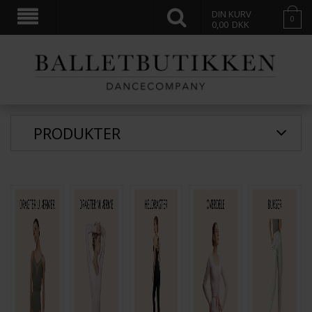
DIN KURV
0
0,00
DKK
PRODUKTER