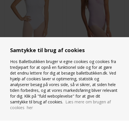
31738-001-WHT
31232-080-LAVANDA
Str. XS-L
Str. XS-L
Samtykke til brug af cookies
Hos Balletbutikken bruger vi egne cookies og cookies fra
469,00
DKK
449,00
DKK
tredjepart for at opnå en funktionel side og for at gøre
det endnu lettere for dig at besøge balletbutikken.dk. Ved
hjælp af cookies laver vi optimering, statistik og
analyserer besøg på vores side, så vi sikrer, at siden hele
tiden forbedres, og at vores markedsføring bliver relevant
for dig. Klik på "fuld weboplevelse" for at give dit
INTERMEZZO LYSEBLÅ
INTERMEZZO SORT
BALLETDRAGT BREDE
DRAGT MED BH-PUDER
samtykke til brug af cookies.
Læs mere om brugen af
STROPPER OG RYNK
OG BREDE STROPPER
cookies her