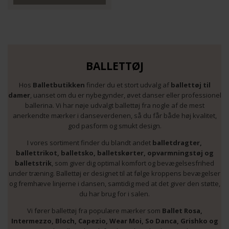
BALLETTØJ
Hos
Balletbutikken
finder du et stort udvalg af
ballettøj til
damer
, uanset om du er nybegynder, øvet danser eller professionel
ballerina. Vi har nøje udvalgt ballettøj fra nogle af de mest
anerkendte mærker i danseverdenen, så du får både høj kvalitet,
god pasform og smukt design.
I vores sortiment finder du blandt andet
balletdragter,
ballettrikot, balletsko, balletskørter, opvarmningstøj og
balletstrik
, som giver dig optimal komfort og bevægelsesfrihed
under træning. Ballettøj er designet til at følge kroppens bevægelser
og fremhæve linjerne i dansen, samtidig med at det giver den støtte,
du har brug for i salen.
Vi fører ballettøj fra populære mærker som
Ballet Rosa,
Intermezzo, Bloch, Capezio, Wear Moi, So Danca, Grishko og