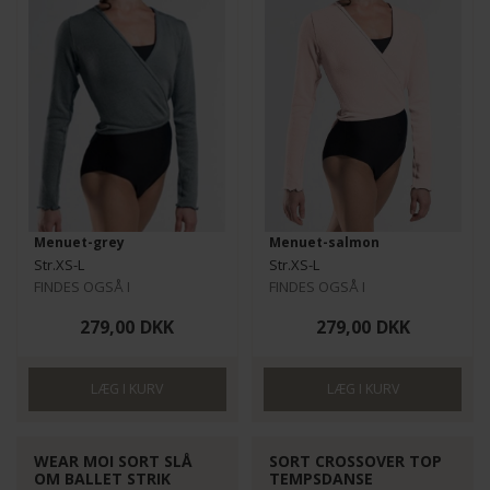
Menuet-grey
Menuet-salmon
Str.XS-L
Str.XS-L
FINDES OGSÅ I
FINDES OGSÅ I
BØRNESTØRRELSER HER
BØRNESTØRRELSER HER
279,00
DKK
279,00
DKK
WEAR MOI SORT SLÅ
SORT CROSSOVER TOP
OM BALLET STRIK
TEMPSDANSE