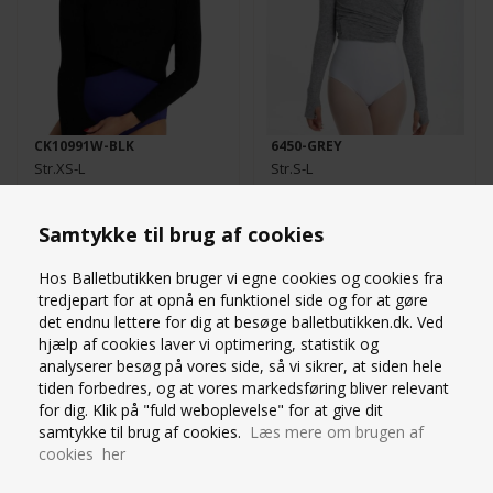
CK10991W-BLK
6450-GREY
Str.XS-L
Str.S-L
379,00
DKK
499,00
DKK
Samtykke til brug af cookies
Hos Balletbutikken bruger vi egne cookies og cookies fra
tredjepart for at opnå en funktionel side og for at gøre
det endnu lettere for dig at besøge balletbutikken.dk. Ved
hjælp af cookies laver vi optimering, statistik og
MARA DANCEWEAR -
analyserer besøg på vores side, så vi sikrer, at siden hele
LYSEGRÅ KORT STRIK
WRAP CARDIGAN I SVAG
TOP FRA INTERMEZZO
tiden forbedres, og at vores markedsføring bliver relevant
ROSA
for dig. Klik på "fuld weboplevelse" for at give dit
samtykke til brug af cookies.
Læs mere om brugen af
cookies her