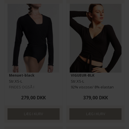
Menuet-black
VIGUEUR-BLK
Str.XS-L
Str.XS-L
FINDES OGSÅ I
92% viscose/ 8% elastan
BØRNESTØRRELSER HER
279,00
DKK
379,00
DKK