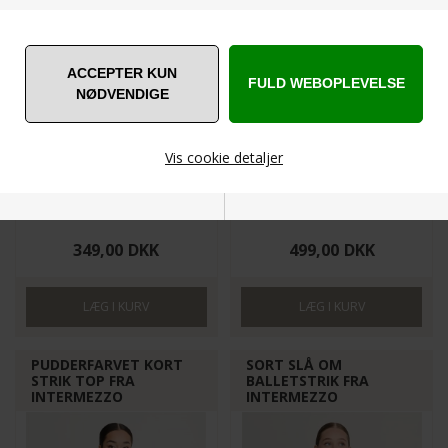
Vis cookie detaljer
6672-033-GREY
WRAP-BALLET-ROSE-PETAL
ONESIZE
ONESIZE
Nødvendige
Markedsføring
349,00
DKK
499,00
DKK
PUDDERFARVET KORT
SORT SLÅ OM
Funktionelle
Statistiske
STRIK TOP FRA
BALLETSTRIK FRA
INTERMEZZO
INTERMEZZO