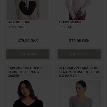
6673-003-BEIGE
CK10991W-PNK
Str.XS-S/M-L
Str.XS-M
479,00
DKK
379,00
DKK
CAPEZIO SORT BLØD
INTERMEZZO GRÅ BLØD
STRIK TIL TEEN OG
SLÅ OM BLUSE TIL TEEN
DAMER
OG DAMER