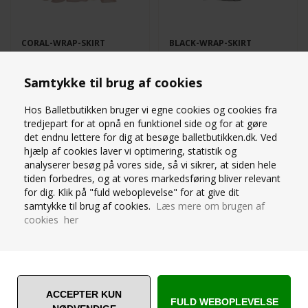
CORAL-WRAP-SKIRT
BLACK-WRAP-SKIRT
ONE SIZE
ONE SIZE
Samtykke til brug af cookies
419,00
DKK
419,00
DKK
Hos Balletbutikken bruger vi egne cookies og cookies fra
tredjepart for at opnå en funktionel side og for at gøre
det endnu lettere for dig at besøge balletbutikken.dk. Ved
hjælp af cookies laver vi optimering, statistik og
analyserer besøg på vores side, så vi sikrer, at siden hele
MARA DANCEWEAR -
MARA DANCEWEAR -
tiden forbedres, og at vores markedsføring bliver relevant
MESH WRAP
WARM-UP BUKSER I
BALLETSKØRT I SVAG
for dig. Klik på "fuld weboplevelse" for at give dit
LIGHT BLUE
ROSA
samtykke til brug af cookies.
Læs mere om brugen af
cookies her