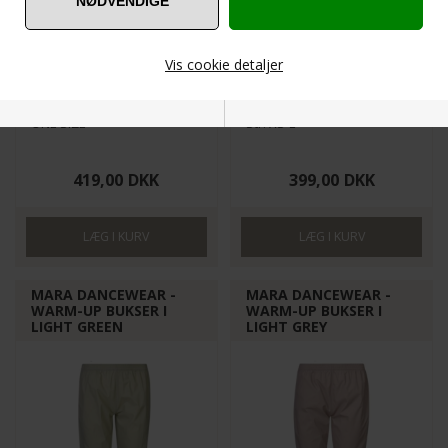
Vis cookie detaljer
PETALPINK-WRAP-SKIRT
PAN-WAR-BLU
ONE SIZE
Str. XS-L
Nødvendige
Markedsføring
419,00
DKK
399,00
DKK
Funktionelle
Statistiske
MARA DANCEWEAR -
MARA DANCEWEAR -
WARM-UP BUKSER I
WARM-UP BUKSER I
LIGHT GREEN
LIGHT GREY