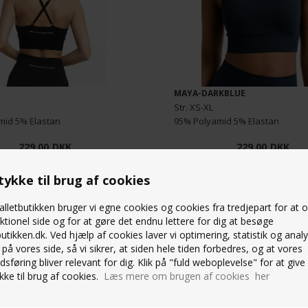
MAYA-DARKBLUE
Str. XS-XL
mid 5% Elastan
95% Polyamid 5% Elastan
229,00
DKK
229,00
DKK
ykke til brug af cookies
lletbutikken bruger vi egne cookies og cookies fra tredjepart for at 
ktionel side og for at gøre det endnu lettere for dig at besøge
butikken.dk. Ved hjælp af cookies laver vi optimering, statistik og anal
på vores side, så vi sikrer, at siden hele tiden forbedres, og at vores
 MINDFULNESS SIGNATURE
DROP OF MINDFULNESS SI
sføring bliver relevant for dig. Klik på "fuld weboplevelse" for at give 
 - BLACK
LEGGINGS - DUEBLÅ
ke til brug af cookies.
Læs mere om brugen af cookies her