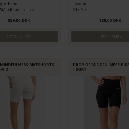
kg pr. bånd
1000 ML
Stål, silikone, velcro
24 x 9 cm
359,00
DKK
189,00
DKK
 MINDFULNESS BIKESHORTS
DROP OF MINDFULNESS BIK
HVID
- SORT