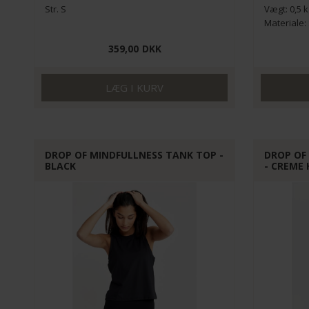
Str. S
Vægt: 0,5 
Materiale: 
359,00
DKK
DROP OF MINDFULLNESS TANK TOP -
DROP OF
BLACK
- CREME 