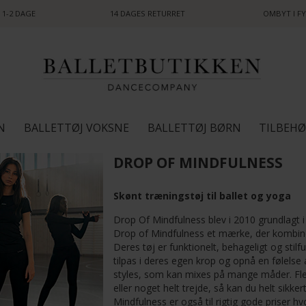
 1-2 DAGE
14 DAGES RETURRET
OMBYT I FY
N
BALLETTØJ VOKSNE
BALLETTØJ BØRN
TILBEH
DROP OF MINDFULNESS
Skønt træningstøj til ballet og yoga
Drop Of Mindfulness blev i 2010 grundlagt i
Drop of Mindfulness et mærke, der kombine
Deres tøj er funktionelt, behageligt og stilf
tilpas i deres egen krop og opnå en følelse 
styles, som kan mixes på mange måder. Flere
eller noget helt trejde, så kan du helt sikk
Mindfulness er også til rigtig gode priser h