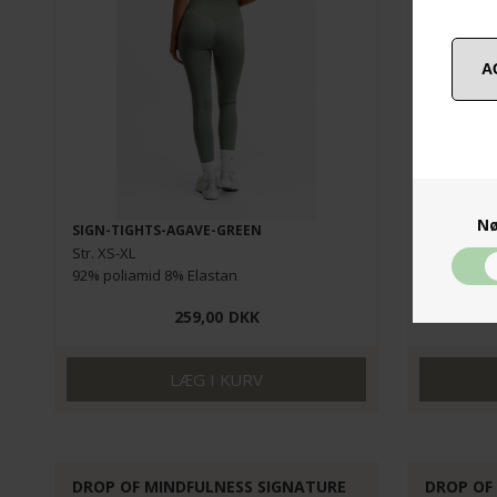
Nø
SIGN-TIGHTS-AGAVE-GREEN
SIGN-TIGH
Str. XS-XL
Str. XS-XL
92% poliamid 8% Elastan
92% poliam
259,00
DKK
DROP OF MINDFULNESS SIGNATURE
DROP OF