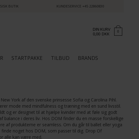
SISK BUTIK
KUNDESERVICE
+45 22860830
DIN KURV
0
0,00
DKK
ØR
STARTPAKKE
TILBUD
BRANDS
 New York af den svenske prinsesse Sofia og Carolina Pihl.
rer mode med mindfulness og træning med en sund livsstil.
uldt og er designet til at hjælpe kvinder med at føle sig godt
af balance i deres liv. Hos DOM finder du en masse forskellige
 af produkterne er seamless. Om du går til ballet eller yoga
ert finde noget hos DOM, som passer til dig. Drop Of
vor alle kan være med.