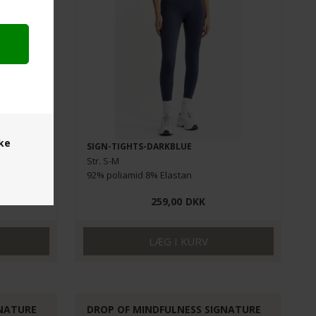
ske
SIGN-TIGHTS-DARKBLUE
Str. S-M
92% poliamid 8% Elastan
259,00
DKK
GNATURE
DROP OF MINDFULNESS SIGNATURE