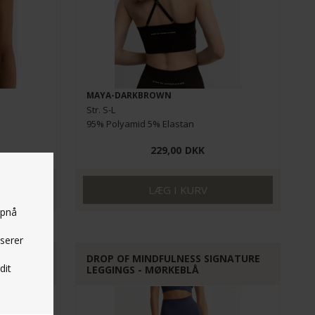
MAYA-DARKBROWN
Str. S-L
95% Polyamid 5% Elastan
229,00
DKK
opnå
yserer
GNATURE
DROP OF MINDFULNESS SIGNATURE
dit
LEGGINGS - MØRKEBLÅ