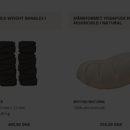
LD WEIGHT BANGLES I
MÅNEFORMET YOGAPUDE F
MOONCHILD I NATURAL
LK
MY1162-NATURAL
73 mm x 12 mm
100% øko bomuld
,45 kg
400,00
DKK
350,00
DKK