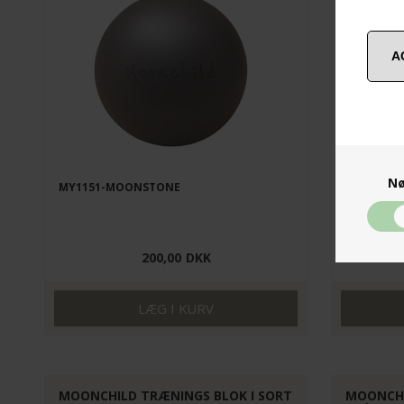
Nø
MY1151-MOONSTONE
MY1127-E
200,00
DKK
MOONCHILD TRÆNINGS BLOK I SORT
MOONCHI