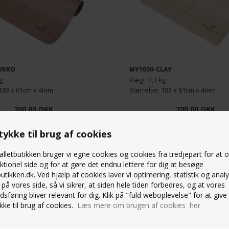
URRO
MY1030-CLAY
g
Vægt: 2,3 kg
 183 x 61cm x 4mm
Størrelse: 183 x 61cm x 4mm
700,00
DKK
700,00
DKK
ykke til brug af cookies
lletbutikken bruger vi egne cookies og cookies fra tredjepart for at 
ktionel side og for at gøre det endnu lettere for dig at besøge
butikken.dk. Ved hjælp af cookies laver vi optimering, statistik og anal
på vores side, så vi sikrer, at siden hele tiden forbedres, og at vores
MOONCHILD MARINEBLÅ
LD ELASTISKE BÅND
sføring bliver relevant for dig. Klik på "fuld weboplevelse" for at give 
YOGAMÅTTE MED MÅNER
ke til brug af cookies.
Læs mere om brugen af cookies her