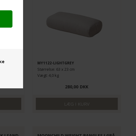
ske
MY1122-LIGHTGREY
Størrelse: 63 x 23 cm
Vægt: 4,0 kg
280,00
DKK
 I SAND
MOONCHILD WEIGHT BANGLES I GRÅ