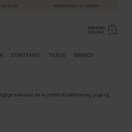
SISK BUTIK
KUNDESERVICE
+45 22860830
DIN KURV
0
0,00
DKK
ØR
STARTPAKKE
TILBUD
BRANDS
ygtige materialer der er perfekt til ballettræning, yoga og