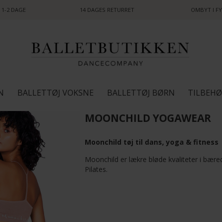
 1-2 DAGE
14 DAGES RETURRET
OMBYT I FY
N
BALLETTØJ VOKSNE
BALLETTØJ BØRN
TILBEH
MOONCHILD YOGAWEAR
Moonchild tøj til dans, yoga & fitness
Moonchild er lækre bløde kvaliteter i bæred
Pilates.