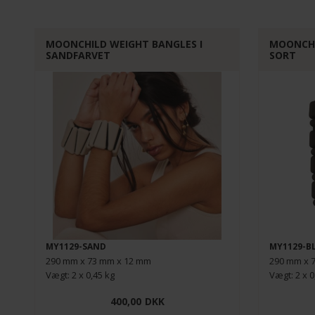
MOONCHILD WEIGHT BANGLES I
MOONCHI
SANDFARVET
SORT
MY1129-SAND
MY1129-B
290 mm x 73 mm x 12 mm
290 mm x 
Vægt: 2 x 0,45 kg
Vægt: 2 x 0
400,00
DKK