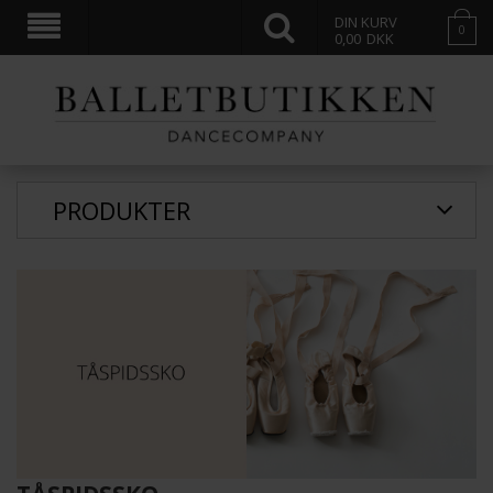
DIN KURV
0
0,00
DKK
PRODUKTER