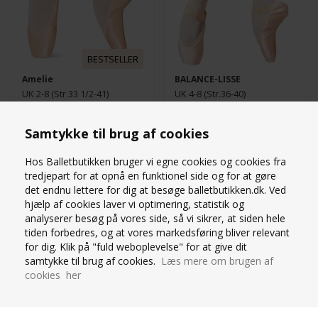
BESTSELLER
Amelie
BALANCE-LISSE
UK 2-8 (Str.33 1/2-41)
UK 4-8 (Str.36-40)
NOX = smal fod X= medium
X= smal XX=normal
fod XX=bred fod
XXX=Bred
Samtykke til brug af cookies
699,00
DKK
799,00
DKK
Hos Balletbutikken bruger vi egne cookies og cookies fra
tredjepart for at opnå en funktionel side og for at gøre
det endnu lettere for dig at besøge balletbutikken.dk. Ved
hjælp af cookies laver vi optimering, statistik og
BLOCH EUROPEAN
analyserer besøg på vores side, så vi sikrer, at siden hele
BLOCH EUROPEAN
BALANCE STRONG
tiden forbedres, og at vores markedsføring bliver relevant
BALANCE TÅSPIDSSKO
TÅSPIDSSKO
for dig. Klik på "fuld weboplevelse" for at give dit
samtykke til brug af cookies.
Læs mere om brugen af
cookies her