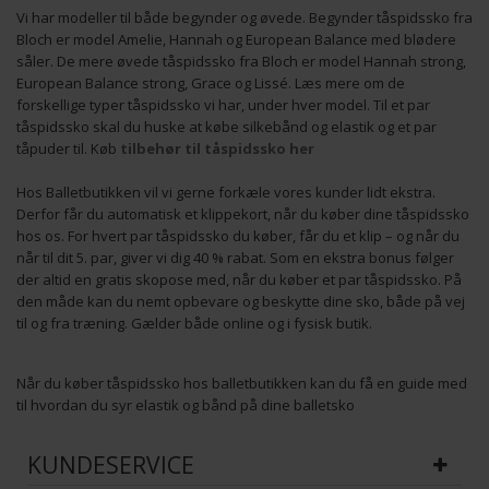
Vi har modeller til både begynder og øvede. Begynder tåspidssko fra
Bloch er model Amelie, Hannah og European Balance med blødere
såler. De mere øvede tåspidssko fra Bloch er model Hannah strong,
European Balance strong, Grace og Lissé. Læs mere om de
forskellige typer tåspidssko vi har, under hver model. Til et par
tåspidssko skal du huske at købe silkebånd og elastik og et par
tåpuder til. Køb
tilbehør til tåspidssko her
Hos Balletbutikken vil vi gerne forkæle vores kunder lidt ekstra.
Derfor får du automatisk et klippekort, når du køber dine tåspidssko
hos os. For hvert par tåspidssko du køber, får du et klip – og når du
når til dit 5. par, giver vi dig 40 % rabat. Som en ekstra bonus følger
der altid en gratis skopose med, når du køber et par tåspidssko. På
den måde kan du nemt opbevare og beskytte dine sko, både på vej
til og fra træning. Gælder både online og i fysisk butik.
Når du køber tåspidssko hos balletbutikken kan du få en guide med
til hvordan du syr elastik og bånd på dine balletsko
KUNDESERVICE