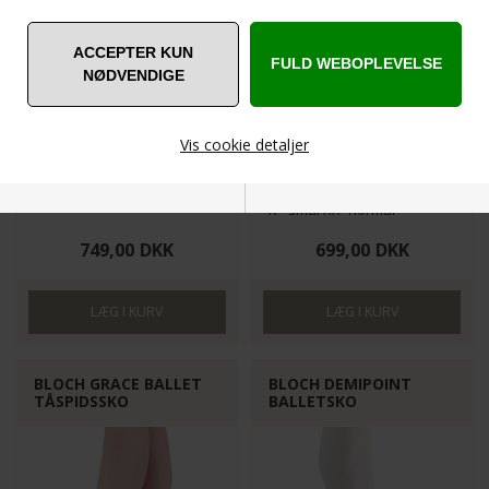
BESTSELLER
Vis cookie detaljer
ES0160S-STRONG
European Balance
UK 4.5 -8 (Str.36 1/2-41)
UK 2-8 (Str.33 1/2 -41)
X= smal XX=normal
Nødvendige
Markedsføring
XXX=Bred
749,00
DKK
699,00
DKK
Funktionelle
Statistiske
BLOCH GRACE BALLET
BLOCH DEMIPOINT
TÅSPIDSSKO
BALLETSKO