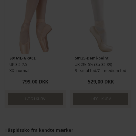
S0161L-GRACE
S0135-Demi-point
UK 3.5-7.5
UK 2½ -5½ (Str.35-39)
XX=normal
B= smal fod/C = medium fod
799,00
DKK
529,00
DKK
Tåspidssko fra kendte mærker