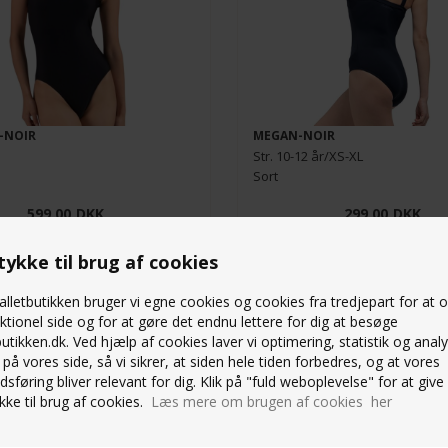
-NOIR
MEGAN-NOIR
Str. 10-12 år/XS-XL
Sort
599,00
DKK
299,00
DKK
ykke til brug af cookies
lletbutikken bruger vi egne cookies og cookies fra tredjepart for at 
ktionel side og for at gøre det endnu lettere for dig at besøge
butikken.dk. Ved hjælp af cookies laver vi optimering, statistik og anal
på vores side, så vi sikrer, at siden hele tiden forbedres, og at vores
OSA MARINEBLÅ KLASSISK
BALLETROSA OLIVENGRØN 
sføring bliver relevant for dig. Klik på "fuld weboplevelse" for at give 
RAGT
BALLETDRAGT
ke til brug af cookies.
Læs mere om brugen af cookies her