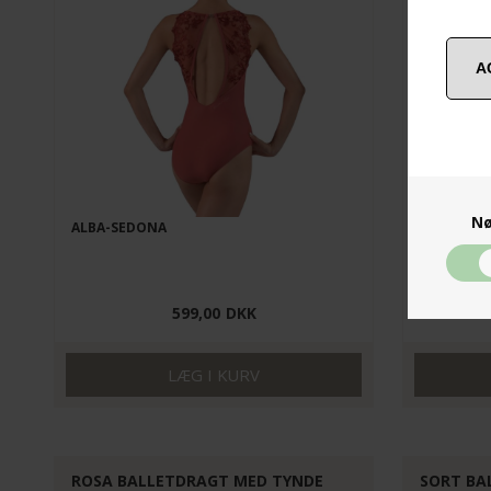
Nø
ALBA-SEDONA
MEGAN-M
Str. 10 år+
599,00
DKK
ROSA BALLETDRAGT MED TYNDE
SORT BA