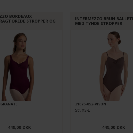
ZZO BORDEAUX
INTERMEZZO BRUN BALLE
RAGT BREDE STROPPER OG
MED TYNDE STROPPER
5-GRANATE
31676-052-VISON
Str. XS-L
449,00
DKK
449,00
DKK