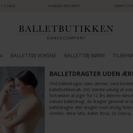
 1-2 DAGE
14 DAGES RETURRET
OMBYT I FY
N
BALLETTØJ VOKSNE
BALLETTØJ BØRN
TILBEH
BALLETDRAGTER UDEN Æ
Find balletdragter uden ærmer, med bredde 
balletbutikken.dk. Det største udvalg af vok
fortrækker at piger fra 12 års alderen danse
voksen balletdragt, da dragter generelt er 
balletdragter eller dragter med utrolig flot
Grishko, Wear Moi, Ballet Rosa, So Danca,