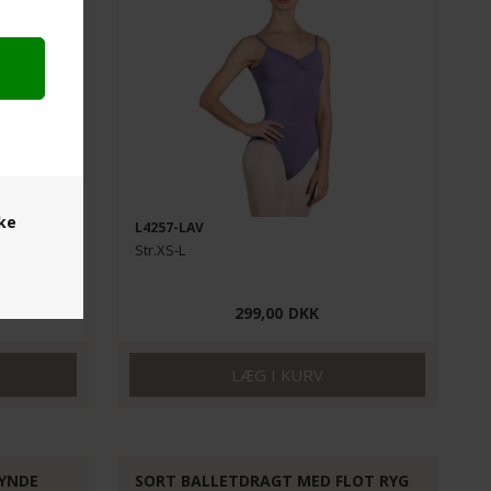
ske
L4257-LAV
Str.XS-L
299,00
DKK
YNDE
SORT BALLETDRAGT MED FLOT RYG