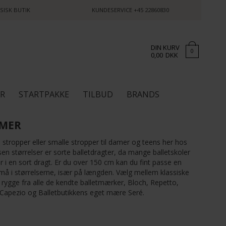
SISK BUTIK
KUNDESERVICE
+45 22860830
DIN KURV
0
0,00
DKK
ØR
STARTPAKKE
TILBUD
BRANDS
RMER
stropper eller smalle stropper til damer og teens her hos
sen størrelser er sorte balletdragter, da mange balletskoler
r i en sort dragt. Er du over 150 cm kan du fint passe en
små i størrelserne, især på længden. Vælg mellem klassiske
te rygge fra alle de kendte balletmærker, Bloch, Repetto,
 Capezio og Balletbutikkens eget mære Seré.