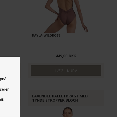
KAYLA-WILDROSE
449,00
DKK
opnå
yserer
KLASSISK
LAVENDEL BALLETDRAGT MED
dit
TYNDE STROPPER BLOCH