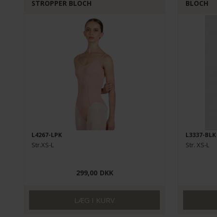
STROPPER BLOCH
BLOCH
L4267-LPK
L3337-BLK
Str.XS-L
Str. XS-L
299,00
DKK