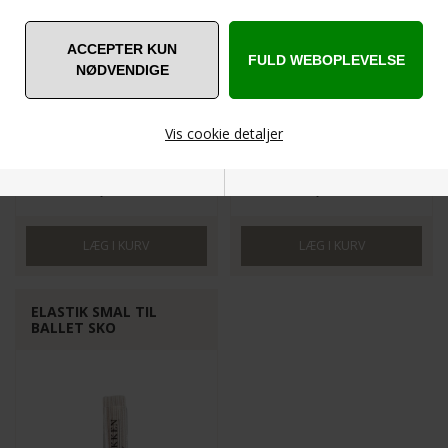
SD16C-LPK
SL17
UK 3.5-9 ( Str.36-43 )
Str.6-10 år
Vis cookie detaljer
C = Medium bredde
FINDES OGSÅ I VOKSEN
STØRRELSER HER
229,00
DKK
349,00
DKK
Nødvendige
Markedsføring
ELASTIK SMAL TIL
BALLET SKO
Funktionelle
Statistiske