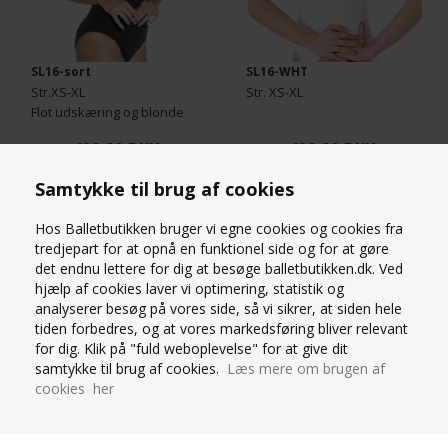
SL16-sort
SL16-WHT
Str.XS-XL
Str. XS-XL
Flot udskæring og blonde
429,00
DKK
429,00
DKK
Samtykke til brug af cookies
Hos Balletbutikken bruger vi egne cookies og cookies fra
tredjepart for at opnå en funktionel side og for at gøre
SO DANCA KANVAS
det endnu lettere for dig at besøge balletbutikken.dk. Ved
SO DANCA SORT DRAGT
STRETCH BALLETSKO
TIL PIGER MED BLONDE
hjælp af cookies laver vi optimering, statistik og
MED SPLIT SÅL
analyserer besøg på vores side, så vi sikrer, at siden hele
tiden forbedres, og at vores markedsføring bliver relevant
for dig. Klik på "fuld weboplevelse" for at give dit
samtykke til brug af cookies.
Læs mere om brugen af
cookies her