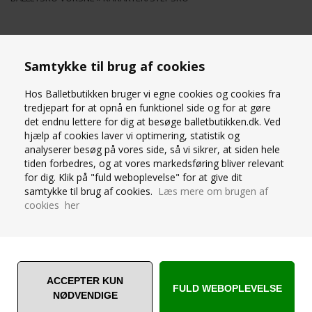
CAPEZIO STEPSKO I
CAPEZIO TERRA
Samtykke til brug af cookies
SKIND
STEPSKO I SORT PU
Hos Balletbutikken bruger vi egne cookies og cookies fra
tredjepart for at opnå en funktionel side og for at gøre
det endnu lettere for dig at besøge balletbutikken.dk. Ved
hjælp af cookies laver vi optimering, statistik og
analyserer besøg på vores side, så vi sikrer, at siden hele
tiden forbedres, og at vores markedsføring bliver relevant
for dig. Klik på "fuld weboplevelse" for at give dit
samtykke til brug af cookies.
Læs mere om brugen af
cookies her
CG19-BLK
V720W-TERRA-BLK
Str.37 - 42 1/2