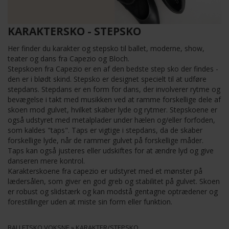
KARAKTERSKO - STEPSKO
Her finder du karakter og stepsko til ballet, moderne, show,
teater og dans fra Capezio og Bloch.
Stepskoen fra Capezio er en af den bedste step sko der findes -
den er i blødt skind. Stepsko er designet specielt til at udføre
stepdans. Stepdans er en form for dans, der involverer rytme og
bevægelse i takt med musikken ved at ramme forskellige dele af
skoen mod gulvet, hvilket skaber lyde og rytmer. Stepskoene er
også udstyret med metalplader under hælen og/eller forfoden,
som kaldes "taps". Taps er vigtige i stepdans, da de skaber
forskellige lyde, når de rammer gulvet på forskellige måder.
Taps kan også justeres eller udskiftes for at ændre lyd og give
danseren mere kontrol.
Karakterskoene fra capezio er udstyret med et mønster på
lædersålen, som giver en god greb og stabilitet på gulvet. Skoen
er robust og slidstærk og kan modstå gentagne optrædener og
forestillinger uden at miste sin form eller funktion.
BALLETSKO VOKSNE
»
KARAKTER/STEPSKO