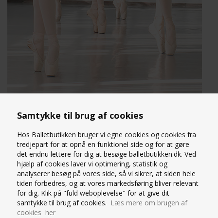
Samtykke til brug af cookies
Hos Balletbutikken bruger vi egne cookies og cookies fra
tredjepart for at opnå en funktionel side og for at gøre
Balletbutikken har i foråret 2014 indgået et samarbejde med Det
det endnu lettere for dig at besøge balletbutikken.dk. Ved
Kongelige Teaters balletskolers talentcentre i Danmark.
hjælp af cookies laver vi optimering, statistik og
analyserer besøg på vores side, så vi sikrer, at siden hele
Vi leverer balletsko til eleverne på talentskolerne i Aarhus, Aalborg
tiden forbedres, og at vores markedsføring bliver relevant
og Esbjerg.
for dig. Klik på "fuld weboplevelse" for at give dit
Eleverne bruger
balletsko fra Bloch
og vi har derfor et sort udvalg af
samtykke til brug af cookies.
Læs mere om brugen af
disse balletsko.
cookies her