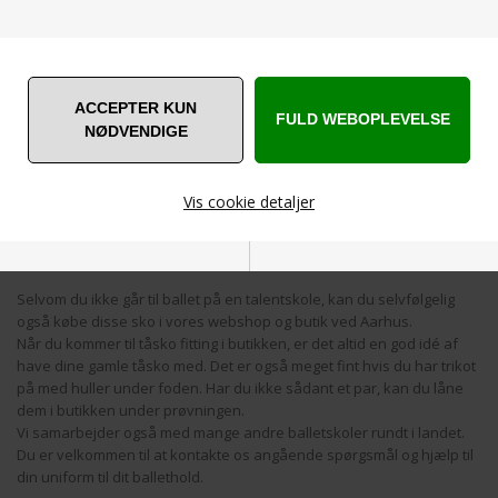
Eleverne på balletskolerne bruger til og med 2.klasse
Bloch
splitsål,
og fra 3.klasse bruges der som regel en
Bloch fuldsål
.
Mange større piger er begyndt at blive ved med at bruge de bløde
balletsko med splitsål.
Fra 4.klasse kan du sy silkebånd på dine bløde balletsko -
Køb det
silkebånd Den kongelige ballet bruger til balletsko her
Pigerne bruger lyserøde og drengene bruger hvide soft balletsko.
Når du går i 4-5.klasse kan du starte med at danse på tåspidssko
Vis cookie detaljer
(noget mange balletpiger ser frem til).
Eleverne på talentskolerne bruger mest disse tre forskellige
modeller fra Bloch -
Amelie
-
Hannah
-
European balance
.
Nødvendige
Markedsføring
Selvom du ikke går til ballet på en talentskole, kan du selvfølgelig
også købe disse sko i vores webshop og butik ved Aarhus.
Når du kommer til tåsko fitting i butikken, er det altid en god idé af
have dine gamle tåsko med. Det er også meget fint hvis du har trikot
på med huller under foden. Har du ikke sådant et par, kan du låne
dem i butikken under prøvningen.
Funktionelle
Statistiske
Vi samarbejder også med mange andre balletskoler rundt i landet.
Du er velkommen til at kontakte os angående spørgsmål og hjælp til
din uniform til dit ballethold.