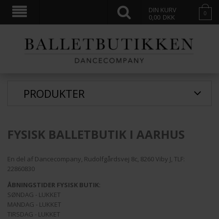
DIN KURV
0
0,00
DKK
PRODUKTER
FYSISK BALLETBUTIK I AARHUS
En del af Dancecompany, Rudolfgårdsvej 8c, 8260 Viby J, TLF:
22860830
ÅBNINGSTIDER FYSISK BUTIK:
SØNDAG - LUKKET
MANDAG - LUKKET
TIRSDAG - LUKKET