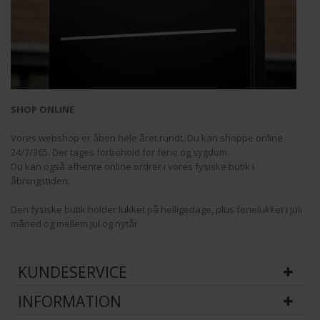
SHOP ONLINE
Vores webshop er åben hele året rundt. Du kan shoppe online
24/7/365. Der tages forbehold for ferie og sygdom.
Du kan også afhente online ordrer i vores fysiske butik i
åbningstiden.
Den fysiske butik holder lukket på helligedage, plus ferielukket i juli
måned og mellem jul og nytår.
KUNDESERVICE
INFORMATION