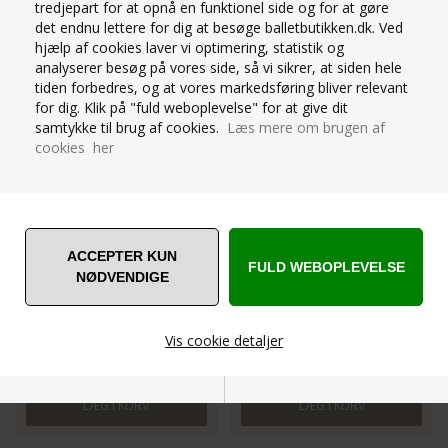
SÅL SKIND/STOF
MED SPLIT SÅL
tredjepart for at opnå en funktionel side og for at gøre
det endnu lettere for dig at besøge balletbutikken.dk. Ved
hjælp af cookies laver vi optimering, statistik og
analyserer besøg på vores side, så vi sikrer, at siden hele
tiden forbedres, og at vores markedsføring bliver relevant
for dig. Klik på "fuld weboplevelse" for at give dit
samtykke til brug af cookies.
Læs mere om brugen af
cookies her
S0203L-BLK
SD16C-LPK
Str.2-8 (str.34-42)
UK 3.5-9 ( Str.36-43 )
C=Medium bredde
C = Medium bredde
Vis cookie detaljer
289,00
DKK
229,00
DKK
Nødvendige
Markedsføring