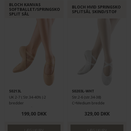
BLOCH KANVAS
BLOCH HVID SPRINGSKO
SOFTBALLET/SPRINGSKO
SPLITSÅL SKIND/STOF
SPLIT SÅL
Funktionelle
Statistiske
S0213L
S0203L-WHT
UK 2-7 ( Str.34-40½ ) 2
Str.2-6 (str.34-38)
bredder
C=Medium bredde
FINDES OGSÅ I MINDRE
D= bred fod
199,00
DKK
329,00
DKK
STØRRELSER HER