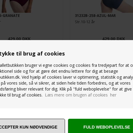
75-GRANATE
31232B-258-AZUL-MAR
r
Str.10-12 år
429,00
DKK
429,00
DKK
ykke til brug af cookies
lletbutikken bruger vi egne cookies og cookies fra tredjepart for at 
ktionel side og for at gøre det endnu lettere for dig at besøge
butikken.dk. Ved hjælp af cookies laver vi optimering, statistik og anal
på vores side, så vi sikrer, at siden hele tiden forbedres, og at vores
ZZO BLÅ BALLETDRAGT TIL
INTERMEZZO BORDEAUX SL
sføring bliver relevant for dig. Klik på "fuld weboplevelse" for at give 
ED RYNK
BALLETSKØRT TIL PIGER
ke til brug af cookies.
Læs mere om brugen af cookies her