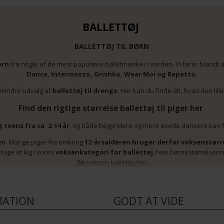
BALLETTØJ
BALLETTØJ TIL BØRN
ørn
fra nogle af de mest populære balletmærker i verden. Vi fører blandt
Danca, Intermezzo, Grishko, Wear Moi og Repetto
.
 mindre udvalg af
ballettøj til drenge
. Her kan du finde alt, hvad den lil
Find den rigtige størrelse ballettøj til piger her
g teens fra ca. 2-14 år
, og både begyndere og mere øvede dansere kan fin
en
. Mange piger fra omkring
12-årsalderen bruger derfor voksenstørr
tage et kig i vores
voksenkategori for ballettøj
, hvis børnestørrelserne
Se
voksen ballettøj her
MATION
GODT AT VIDE