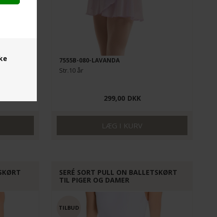
ske
7555B-080-LAVANDA
Str.10 år
299,00
DKK
TSKØRT
SERÉ SORT PULL ON BALLETSKØRT
TIL PIGER OG DAMER