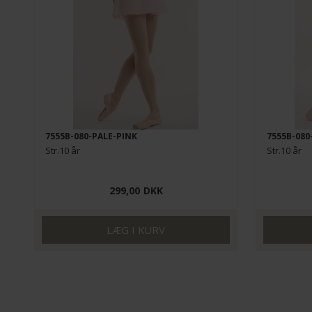
7555B-080-PALE-PINK
7555B-080
Str.10 år
Str.10 år
299,00
DKK