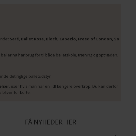
 andet
Seré, Ballet Rosa, Bloch, Capezio, Freed of London, So
le ballerina har brug for til både balletskole, træning og optræden.
de det rigtige balletudstyr.
elser
, især hvis man har en lidt længere overkrop. Du kan derfor
 bliver for korte.
FÅ NYHEDER HER