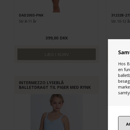
DAD2003-PNK
31232B-2
Str.8-11 år
Str.10-12 å
399,00
DKK
Samt
Hos Ba
en fun
ballet
besøg 
INTERMEZZO LYSEBLÅ
INTERME
marked
BALLETDRAGT TIL PIGER MED RYNK
PIGER M
samtyk