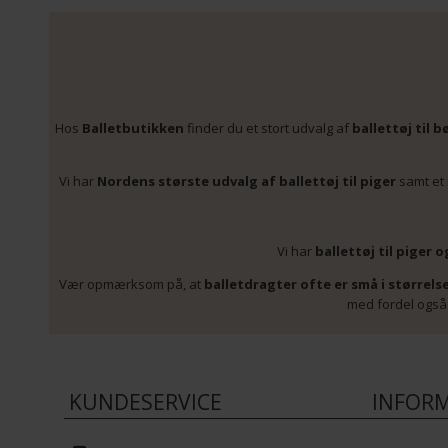
Hos
Balletbutikken
finder du et stort udvalg af
ballettøj til b
Vi har
Nordens største udvalg af ballettøj til piger
samt et
Vi har
ballettøj til piger o
Vær opmærksom på, at
balletdragter ofte er små i størrels
med fordel også 
KUNDESERVICE
INFOR