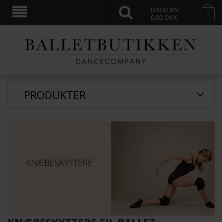
DIN KURV
0
0,00
DKK
PRODUKTER