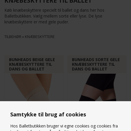
KNÆBESKYTTERE TIL BALLET
Køb knæbeskyttere specielt til ballet og dans her hos
Balletbutikken. Vælg mellem sorte eller lyse. De lyse
knæbeskyttere er med gele puder.
TILBEHØR
»
KNÆBESKYTTERE
BUNHEADS BEIGE GELE
BUNHEADS SORTE GELE
KNÆBESKYTTERE TIL
KNÆBESKYTTERE TIL
DANS OG BALLET
DANS OG BALLET
Samtykke til brug af cookies
Hos Balletbutikken bruger vi egne cookies og cookies fra