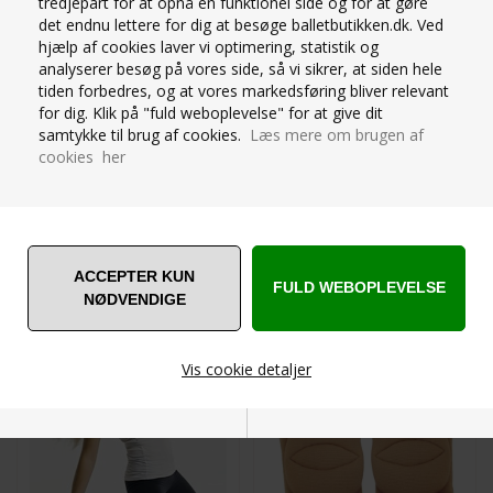
tredjepart for at opnå en funktionel side og for at gøre
det endnu lettere for dig at besøge balletbutikken.dk. Ved
hjælp af cookies laver vi optimering, statistik og
BH1650-1651
BH1652-BLK
analyserer besøg på vores side, så vi sikrer, at siden hele
Str.S-L
Str.S-L
tiden forbedres, og at vores markedsføring bliver relevant
Til Ballet og dans
Til Ballet og dans
for dig. Klik på "fuld weboplevelse" for at give dit
samtykke til brug af cookies.
Læs mere om brugen af
479,00
DKK
479,00
DKK
cookies her
KNEEPADS TIL
KNEEPADS TIL
MODERNE DANS
MODERNE DANS - NUDE
Vis cookie detaljer
Nødvendige
Markedsføring