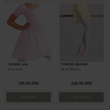
CAD800C-pnk
TOMOMI-06JAUNE
Str.4-14 år
10-12 ÅR/XS-L
199,00
DKK
249,00
DKK