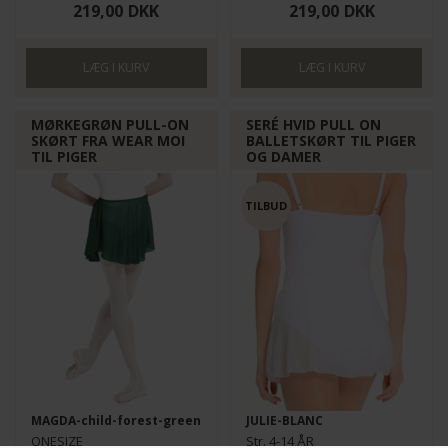
219,00
DKK
219,00
DKK
MØRKEGRØN PULL-ON
SERÉ HVID PULL ON
SKØRT FRA WEAR MOI
BALLETSKØRT TIL PIGER
TIL PIGER
OG DAMER
MAGDA-child-forest-green
JULIE-BLANC
ONESIZE
Str. 4-14 ÅR