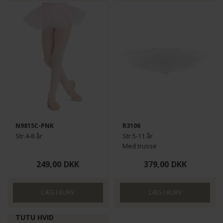
N9815C-PNK
R3106
Str.4-8 år
Str.5-11 år
Med trusse
249,00
DKK
379,00
DKK
TUTU HVID