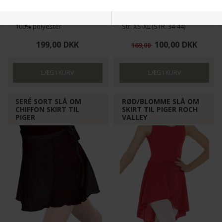
801-B-GH11-PM11
JULIE-NOIR
Str.6-14 år
Str. 4-14 ÅR
100% polyester
Str. XS-XL (STR. 34-44)
Nødvendige
Markedsføring
199,00
DKK
100,00
DKK
169,00
Funktionelle
Statistiske
SERÉ SORT SLÅ OM
RØD/BLOMME SLÅ OM
CHIFFON SKIRT TIL
SKIRT TIL PIGER ROCH
PIGER
VALLEY