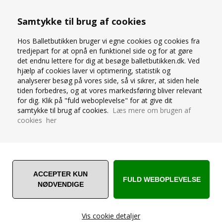
Str. XS-XL (STR. 34-44)
Samtykke til brug af cookies
219,00
DKK
100,00
DKK
169,00
Hos Balletbutikken bruger vi egne cookies og cookies fra
tredjepart for at opnå en funktionel side og for at gøre
det endnu lettere for dig at besøge balletbutikken.dk. Ved
hjælp af cookies laver vi optimering, statistik og
analyserer besøg på vores side, så vi sikrer, at siden hele
SERÉ HVID SLÅ OM
SERÉ SORT PULL ON
CHIFFON SKIRT TIL
BALLETSKØRT TIL PIGER
tiden forbedres, og at vores markedsføring bliver relevant
PIGER
OG DAMER
for dig. Klik på "fuld weboplevelse" for at give dit
samtykke til brug af cookies.
Læs mere om brugen af
cookies her
BESTSELLER
Vis cookie detaljer