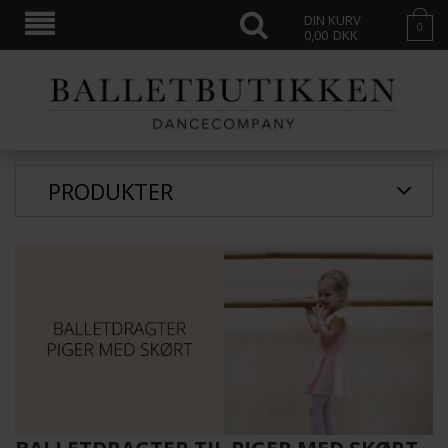
DIN KURV
0
0,00
DKK
PRODUKTER