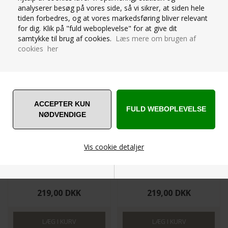
BALLETDRAGT TIL
BALLETDRAGT TIL
analyserer besøg på vores side, så vi sikrer, at siden hele
PIGER MED SKØRT FRA
PIGER MED SKØRT FRA
tiden forbedres, og at vores markedsføring bliver relevant
CAPEZIO - LYSELILLA
CAPEZIO - SORT
for dig. Klik på "fuld weboplevelse" for at give dit
samtykke til brug af cookies.
Læs mere om brugen af
cookies her
Vis cookie detaljer
ES3008C-LAV
ES3008C-BLK
Str.4-12 år
Str.6-12 år
Nødvendige
Markedsføring
219,00
DKK
219,00
DKK