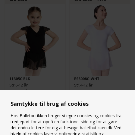
11305C BLK
ES3008C-WHT
Str.6-12 år
Str.4-12 år
Dragt m. fastsyet
chiffonskørt
319,00
DKK
219,00
DKK
Samtykke til brug af cookies
Hos Balletbutikken bruger vi egne cookies og cookies fra
tredjepart for at opnå en funktionel side og for at gøre
det endnu lettere for dig at besøge balletbutikken.dk. Ved
hjælp af cookies laver vi optimering, statistik og