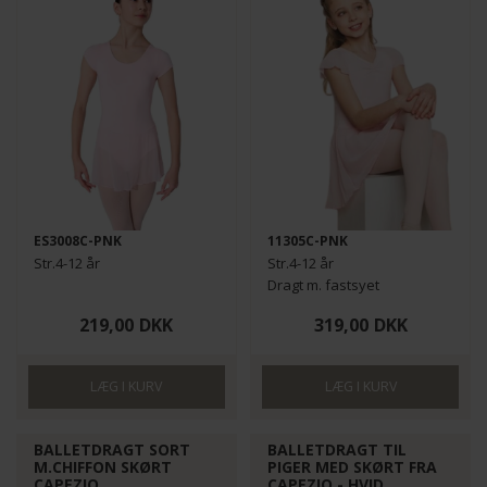
ES3008C-PNK
11305C-PNK
Str.4-12 år
Str.4-12 år
Dragt m. fastsyet
chiffonskørt
219,00
DKK
319,00
DKK
BALLETDRAGT SORT
BALLETDRAGT TIL
M.CHIFFON SKØRT
PIGER MED SKØRT FRA
CAPEZIO
CAPEZIO - HVID