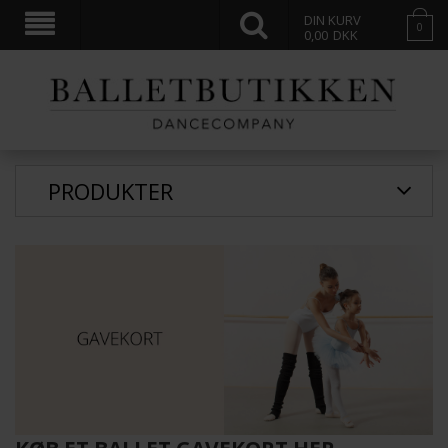
DIN KURV
0
0,00
DKK
PRODUKTER