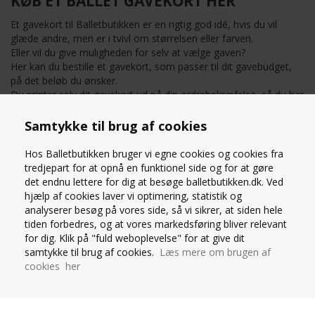
KØB ET BALLET GAVEKORT HER
Et gavekort til Balletbutikken er en rigtig god idé, hvis du vil
glæde andre, men er i tvivl om størrelsen eller farven.
Eller vil du give muligheden for selv at vælge gaven?
Her kan du bestille et gavekort, som passer til dit gavebudget,
på det beløb du ønsker.
Du printer selv dit gavekort ud på din ordrebekræfelse, så du har
det med det samme.
Samtykke til brug af cookies
TILBEHØR
»
GAVEKORT
Hos Balletbutikken bruger vi egne cookies og cookies fra
tredjepart for at opnå en funktionel side og for at gøre
det endnu lettere for dig at besøge balletbutikken.dk. Ved
hjælp af cookies laver vi optimering, statistik og
GAVEKORT TIL
analyserer besøg på vores side, så vi sikrer, at siden hele
BALLETSKO/TØJ M.M
tiden forbedres, og at vores markedsføring bliver relevant
for dig. Klik på "fuld weboplevelse" for at give dit
samtykke til brug af cookies.
Læs mere om brugen af
cookies her