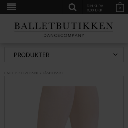
DIN KURV
0
0,00
DKK
PRODUKTER
BALLETSKO VOKSNE
»
TÅSPIDSSKO