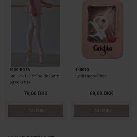
512C-ROSA
SK001G
Str. 125-175 cm højde (børn
Sykit i metaldåse
og voksne)
ECO
79,00
DKK
69,00
DKK