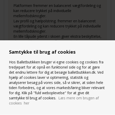
Platformen fremmer en balanceret vægtfordeling og
kan reducere trykket på individuelle
mellemfodsknogler.
Lav profil og hælpolstring. fremmer en balanceret
vægtfordeling og kan reducere trykket på individuelle
mellemfodsknogler.
En lille tåpude yderst i skoen giver ekstra beskyttelse,
plus en sikker og tæt pasform. Puden kan tages ud,
hvilket gør at skoen kan bruges længere tid, hvis du
Samtykke til brug af cookies
har fødder der stadig vokser.
Balance European gør det muligt for danseren at
Hos Balletbutikken bruger vi egne cookies og cookies fra
føle, at de kan stå på tåspidserne hele dagen, da den
tredjepart for at opnå en funktionel side og for at gøre
buede læst og stivheden holder tæt kontakt med
det endnu lettere for dig at besøge balletbutikken.dk. Ved
svangen, hvilket væsentligt forbedrer beskyttelsen
hjælp af cookies laver vi optimering, statistik og
mod skader.
analyserer besøg på vores side, så vi sikrer, at siden hele
European balance skoen har elastiksnortræk rundt i
tiden forbedres, og at vores markedsføring bliver relevant
kanten
for dig. Klik på "fuld weboplevelse" for at give dit
samtykke til brug af cookies.
Læs mere om brugen af
Få mere med, når du køber tåspidssko hos
cookies her
Balletbutikken
Hos Balletbutikken vil vi gerne forkæle vores kunder