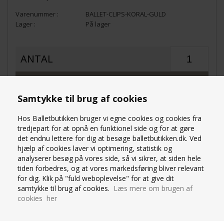
BALLET-CLIPS-KORAL-GULD
På lager
ANTAL
Samtykke til brug af cookies
Hos Balletbutikken bruger vi egne cookies og cookies fra
tredjepart for at opnå en funktionel side og for at gøre
det endnu lettere for dig at besøge balletbutikken.dk. Ved
OM PRODUKTET
hjælp af cookies laver vi optimering, statistik og
analyserer besøg på vores side, så vi sikrer, at siden hele
SPØRG OS
tiden forbedres, og at vores markedsføring bliver relevant
for dig. Klik på "fuld weboplevelse" for at give dit
samtykke til brug af cookies.
Læs mere om brugen af
Små søde koral-guld hårspænder med balletdanser
cookies her
og tutu. 4,8 CM. Farven kan svinge lidt både på tutu
og glimmer ballerinaen.