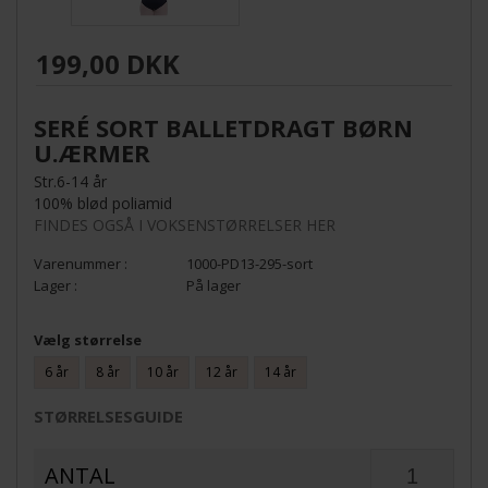
199,00 DKK
SERÉ SORT BALLETDRAGT BØRN
U.ÆRMER
Str.6-14 år
100% blød poliamid
FINDES OGSÅ I VOKSENSTØRRELSER HER
1000-PD13-295-sort
På lager
Vælg størrelse
6 år
8 år
10 år
12 år
14 år
STØRRELSESGUIDE
ANTAL