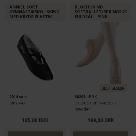
ANNIEL SORT
BLOCH SKIND
GYMNASTIKSKO I SKIND
SOFTBALLET/SPRINGSKO
MED KRYDS ELASTIK
FULDSÅL - PINK
BEST SELLER
2014 sort
S0205L-PNK
Str.26-43
UK 2-8.5 (Str.34-42.5) - 3
bredder
FINDES OGSÅ I MINDRE
185,00
DKK
199,00
DKK
STØRRELSER HER