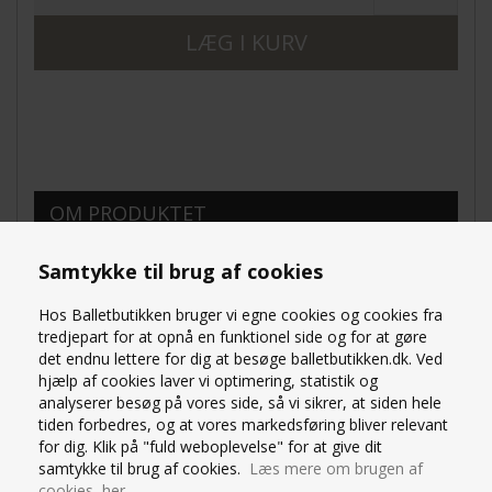
OM PRODUKTET
SPØRG OS
Samtykke til brug af cookies
Seré sort dragt til ballet
uden ærmer
Hos Balletbutikken bruger vi egne cookies og cookies fra
Balletbutikkens eget mærke
tredjepart for at opnå en funktionel side og for at gøre
Rund halsudskæring for og bag
det endnu lettere for dig at besøge balletbutikken.dk. Ved
Lækker blød og elastisk kvalitet
hjælp af cookies laver vi optimering, statistik og
Hurtigtørrende
analyserer besøg på vores side, så vi sikrer, at siden hele
God bevægelses frihed
tiden forbedres, og at vores markedsføring bliver relevant
Moderat benlinje
for dig. Klik på "fuld weboplevelse" for at give dit
samtykke til brug af cookies.
Læs mere om brugen af
Små i størrelserne (især på længden af dragten), så
cookies her