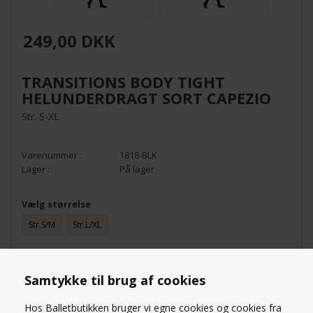
249,00 DKK
TRANSITIONS BODY TIGHT
HELUNDERDRAGT SORT CAPEZIO
Str. S-XL
1818-BLK
På lager
Vælg størrelse
Str.S/M
Str.L/XL
STØRRELSESGUIDE
Samtykke til brug af cookies
ANTAL
Hos Balletbutikken bruger vi egne cookies og cookies fra