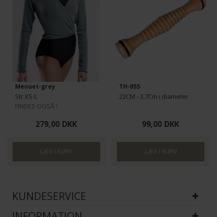
Menuet-grey
TH-055
Str.XS-L
22CM - 3,7Cm i diameter
FINDES OGSÅ I
BØRNESTØRRELSER HER
279,00
DKK
99,00
DKK
KUNDESERVICE
INFORMATION