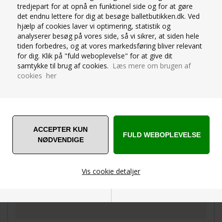
tredjepart for at opnå en funktionel side og for at gøre
det endnu lettere for dig at besøge balletbutikken.dk. Ved
hjælp af cookies laver vi optimering, statistik og
analyserer besøg på vores side, så vi sikrer, at siden hele
tiden forbedres, og at vores markedsføring bliver relevant
for dig. Klik på "fuld weboplevelse" for at give dit
samtykke til brug af cookies.
Læs mere om brugen af
cookies her
OM PRODUKTET
SPØRG OS
Capezio Ultra soft hel underdragt -
86%tactel/14%spandex
Hul under foden - kan bruges med helfod eller
footless
Med tynde stropper
Vis cookie detaljer
DRAGTEN ER EN UNDERDRAGT - den er
gennemsigtig
Nødvendige
Markedsføring