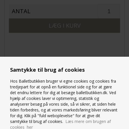
ANTAL
Samtykke til brug af cookies
OM PRODUKTET
Hos Balletbutikken bruger vi egne cookies og cookies fra
SPØRG OS
tredjepart for at opnå en funktionel side og for at gøre
det endnu lettere for dig at besøge balletbutikken.dk. Ved
Hvide Pridance basic ballet tricot med fuld fod. 40
hjælp af cookies laver vi optimering, statistik og
DENIER .91% POLYAMIDE 9% ELASTHAN
analyserer besøg på vores side, så vi sikrer, at siden hele
Til børn og voksne. En udmærket kvalitet til en super
tiden forbedres, og at vores markedsføring bliver relevant
god pris
for dig. Klik på "fuld weboplevelse" for at give dit
Produceret i Italien
samtykke til brug af cookies.
Læs mere om brugen af
Rabat prisen ved køb af 3 par kan kombineres
cookies her