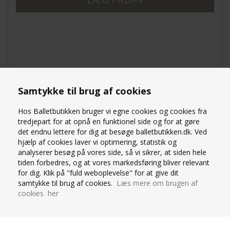
OM PRODUKTET
Samtykke til brug af cookies
SPØRG OS
Hos Balletbutikken bruger vi egne cookies og cookies fra
tredjepart for at opnå en funktionel side og for at gøre
Cremefarvet balletskørt fra Bullet Pointe er lavet af
det endnu lettere for dig at besøge balletbutikken.dk. Ved
blødt stof, der "falder" smukt og er flatterende for
hjælp af cookies laver vi optimering, statistik og
alle kropstyper. Et must i enhver danseres garderobe.
analyserer besøg på vores side, så vi sikrer, at siden hele
Produceret i USA.
tiden forbedres, og at vores markedsføring bliver relevant
S/M: foran - 24cm, bagpå - 31cm
for dig. Klik på "fuld weboplevelse" for at give dit
M/L: foran - 27cm, bagpå - 33cm
samtykke til brug af cookies.
Læs mere om brugen af
cookies her