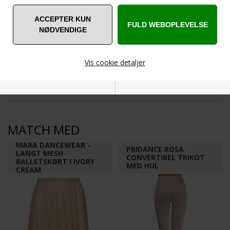
Kundeservice
Leveringstid
+45 22860830
1-2 dage
FRAGTFRI
til pakkeshop ved køb
Vis cookie detaljer
over DKK 750
Nødvendige
Markedsføring
MATCH MED
MARA DANCEWEAR -
PRIDANCE ROSA
LANGT MESH
CONVERTIBEL TRIKOT
BALLETSKØRT I IVORY
MED HUL
Funktionelle
Statistiske
CREAM