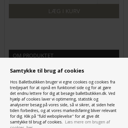
OM PRODUKTET
SPØRG OS
Samtykke til brug af cookies
Capezio transition ballet strømpebukser med
Hos Balletbutikken bruger vi egne cookies og cookies fra
hul under foden
meget fast holdbar kvalitet
tredjepart for at opnå en funktionel side og for at gøre
Farven er lyserød. 86% Tactel/14%spandex
det endnu lettere for dig at besøge balletbutikken.dk. Ved
Bedste kvalitet og pasform
hjælp af cookies laver vi optimering, statistik og
Smalt elastikstykke i taljen med capezio ton i ton
analyserer besøg på vores side, så vi sikrer, at siden hele
logo
tiden forbedres, og at vores markedsføring bliver relevant
Tajlen er ikke så høj - hvilket giver en flot krop i
for dig. Klik på "fuld weboplevelse" for at give dit
balletdragten
samtykke til brug af cookies.
Læs mere om brugen af
En dyrere trikot der er alle pengene værd. Kan for
cookies her