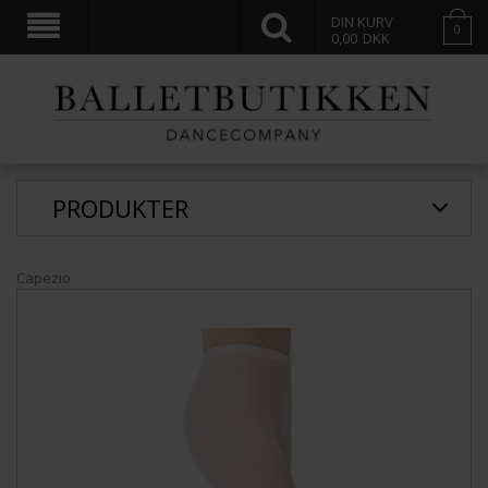
DIN KURV
0
0,00
DKK
PRODUKTER
Capezio