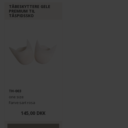
TÅBESKYTTERE GELE
PREMIUM TIL
TÅSPIDSSKO
TH-003
one size
Farve:sart rosa
1 par
145,00
DKK