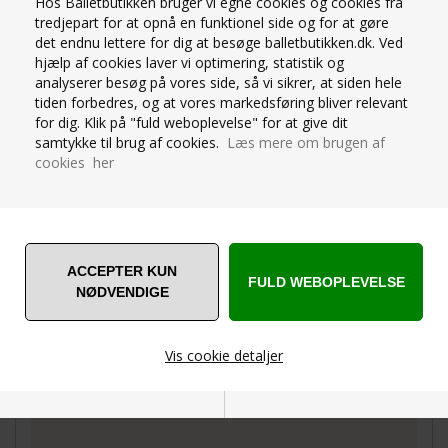
Hos Balletbutikken bruger vi egne cookies og cookies fra
tredjepart for at opnå en funktionel side og for at gøre
det endnu lettere for dig at besøge balletbutikken.dk. Ved
hjælp af cookies laver vi optimering, statistik og
analyserer besøg på vores side, så vi sikrer, at siden hele
tiden forbedres, og at vores markedsføring bliver relevant
for dig. Klik på "fuld weboplevelse" for at give dit
samtykke til brug af cookies.
Læs mere om brugen af
cookies her
OM PRODUKTET
SPØRG OS
Capezio hold and stretch legging med andefod i
farven light suntan til teen og damer. 88%nylon/12%
spandex
Super god kvalitet og holdbarhed mat kvalitet.
Håndvask anbefales for længere holdbarhed
Vis cookie detaljer
Til ballet, gymnastik, jazzballet og jazzdans
De er små i størrelserne, så gå hellere en størrelse
op.
Nødvendige
Markedsføring