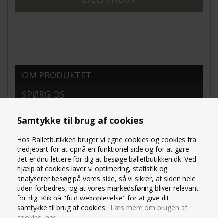
OM PRODUKTET
SPØRG OS
Samtykke til brug af cookies
Mara Dancewear Bløde, stilfulde og uundværlige
warm-up shorts til ballet i svag rosa.
Mara Dancewear opvarmningsshorts er lavet i
Hos Balletbutikken bruger vi egne cookies og cookies fra
holdbare stoffer der giver komfort og nem
tredjepart for at opnå en funktionel side og for at gøre
bevægelse.
det endnu lettere for dig at besøge balletbutikken.dk. Ved
Fremstillet af letvægts-nylonstof, der føles blødt og
hjælp af cookies laver vi optimering, statistik og
luftigt – perfekte til at have over din balletdragt.
analyserer besøg på vores side, så vi sikrer, at siden hele
Et must-have til din ballettøjskollektion til
tiden forbedres, og at vores markedsføring bliver relevant
opvarmning og et cool balletlook.
for dig. Klik på "fuld weboplevelse" for at give dit
Lavet af 100% nylon
samtykke til brug af cookies.
Læs mere om brugen af
cookies her