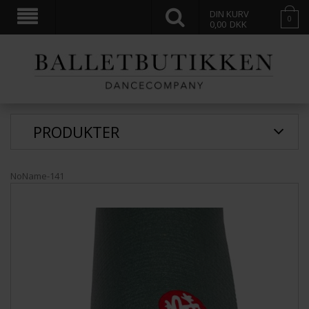
DIN KURV
0
0,00
DKK
PRODUKTER
NoName-141