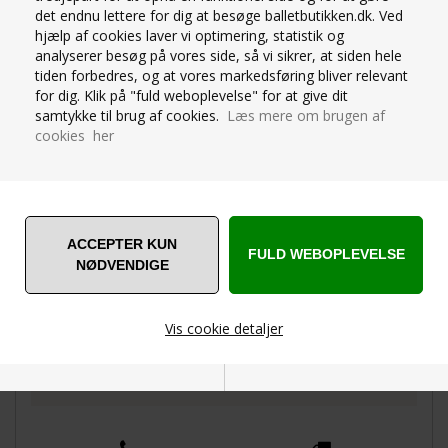
det endnu lettere for dig at besøge balletbutikken.dk. Ved
hjælp af cookies laver vi optimering, statistik og
analyserer besøg på vores side, så vi sikrer, at siden hele
tiden forbedres, og at vores markedsføring bliver relevant
OM PRODUKTET
for dig. Klik på "fuld weboplevelse" for at give dit
samtykke til brug af cookies.
Læs mere om brugen af
SPØRG OS
cookies her
Yogamåtte Pro trave i den flotteste grønne farve har
tæthed, ydeevne og holdbarhed. PRO-måtten har
evnen til at foldes uden at efterlade folder, og vejer
ikke meget, så den er nem at transportere.
Manduka PRO-måtterne bliver bedre og bedre jo
mere de bruges.
100% latexfri - Produceret i Tyskland - Standard 100
fra OEKO-TEX® certificeret
Vis cookie detaljer
PRO-måtterne er håndskårne, så de kan variere lidt i
længden.
Nødvendige
Markedsføring