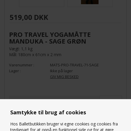
519,00 DKK
PRO TRAVEL YOGAMÅTTE
MANDUKA - SAGE GRØN
Vægt: 1,1 kg
Mål: 180cm x 61cm x 2 mm
MATS-PRO-TRAVEL-71-SAGE
Ikke på lager
GIV MIG BESKED
ANTAL
Samtykke til brug af cookies
Hos Balletbutikken bruger vi egne cookies og cookies fra
tredjepart for at opnå en funktionel side og for at gøre