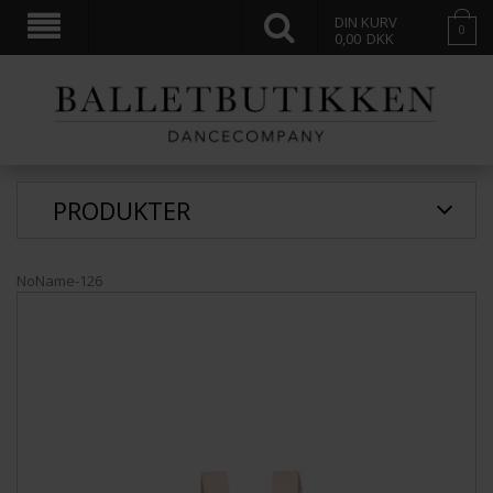
DIN KURV
0
0,00
DKK
PRODUKTER
NoName-126