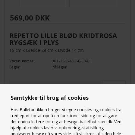
569,00 DKK
REPETTO LILLE BLØD KRIDTROSA
RYGSÆK I PLYS
16 cm x Bredde 28 cm x Dybde 14 cm
B0373SFS-ROSE-CRAIE
På lager
ANTAL
Samtykke til brug af cookies
Hos Balletbutikken bruger vi egne cookies og cookies fra
tredjepart for at opnå en funktionel side og for at gøre
det endnu lettere for dig at besøge balletbutikken.dk. Ved
hjælp af cookies laver vi optimering, statistik og
analyserer besøg på vores side, så vi sikrer, at siden hele