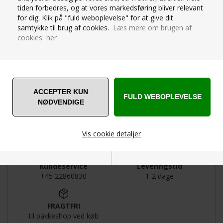
tiden forbedres, og at vores markedsføring bliver relevant
OM PRODUKTET
for dig. Klik på "fuld weboplevelse" for at give dit
samtykke til brug af cookies.
Læs mere om brugen af
SPØRG OS
cookies her
Repetto lille blød rygsæk med fine broderede
detaljer. Et sandt must-have til en lille ballerina.
Lynlåslukning, broderet logo og stjerne, frontlomme,
indvendig lynlåslomme, uforet.
Materiale: Kunstpels
Vis cookie detaljer
Kundeservice
Leveringstid
Nødvendige
Markedsføring
+45 22860830
1-2 dage
FRAGTFRI
til pakkeshop ved køb