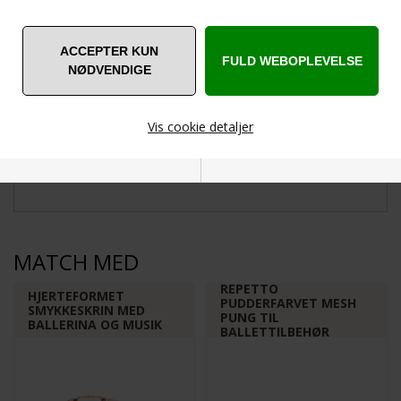
Kundeservice
Leveringstid
+45 22860830
1-2 dage
FRAGTFRI
Vis cookie detaljer
til pakkeshop ved køb
over DKK 750
Nødvendige
Markedsføring
MATCH MED
REPETTO
HJERTEFORMET
PUDDERFARVET MESH
SMYKKESKRIN MED
Funktionelle
Statistiske
PUNG TIL
BALLERINA OG MUSIK
BALLETTILBEHØR