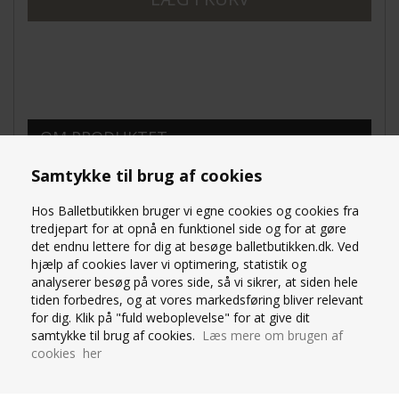
OM PRODUKTET
SPØRG OS
Samtykke til brug af cookies
Hos Balletbutikken bruger vi egne cookies og cookies fra
Denne todelte kortærmede net-balletdragt til piger
tredjepart for at opnå en funktionel side og for at gøre
har et unikt snit. Den V-formede ryg fremhæves af
det endnu lettere for dig at besøge balletbutikken.dk. Ved
en elegant detalje, der blander forskellige materialer.
hjælp af cookies laver vi optimering, statistik og
Super elegant balletdragt til piger.
analyserer besøg på vores side, så vi sikrer, at siden hele
tiden forbedres, og at vores markedsføring bliver relevant
Materiale: Polyamid, elastan og net
for dig. Klik på "fuld weboplevelse" for at give dit
Sammensætning: 78% polyamid – 22% elastan.
samtykke til brug af cookies.
Læs mere om brugen af
cookies her