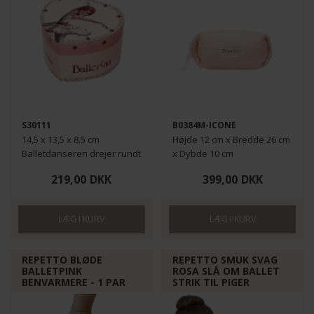
S30111
B0384M-ICONE
14,5 x 13,5 x 8.5 cm
Højde 12 cm x Bredde 26 cm
Balletdanseren drejer rundt
x Dybde 10 cm
til musik
219,00
DKK
399,00
DKK
REPETTO BLØDE
REPETTO SMUK SVAG
BALLETPINK
ROSA SLÅ OM BALLET
BENVARMERE - 1 PAR
STRIK TIL PIGER