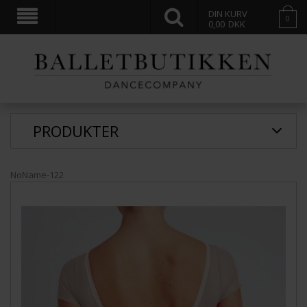
DIN KURV
0
0,00
DKK
PRODUKTER
NoName-122