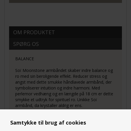
OM PRODUKTET
SPØRG OS
BALANCE
Soï Moonstone armbåndet skaber indre balance og
ro med sin beroligende effekt. Reducer stress og
angst med dette smukke håndlavede armbånd, der
symboliserer intuition og indre harmoni. Med
perlemor vedhæng og en længde på 18 cm er dette
smykke et udtryk for spirituel ro. Unikke Soï
armbånd, da krystaller aldrig er ens.
Samtykke til brug af cookies